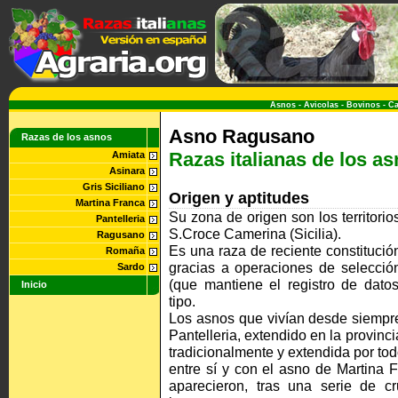
Asnos
-
Avicolas
-
Bovinos
-
Ca
Asno Ragusano
Razas de los asnos
Razas italianas de los a
Amiata
Asinara
Gris Siciliano
Origen y aptitudes
Martina Franca
Su zona de origen son los territori
Pantelleria
S.Croce Camerina (Sicilia).
Ragusano
Es una raza de reciente constitució
Romaña
gracias a operaciones de selección
Sardo
(que mantiene el registro de datos
Inicio
tipo.
Los asnos que vivían desde siempre
Pantelleria, extendido en la provincia
tradicionalmente y extendida por todo 
entre sí y con el asno de Martina 
aparecieron, tras una serie de c