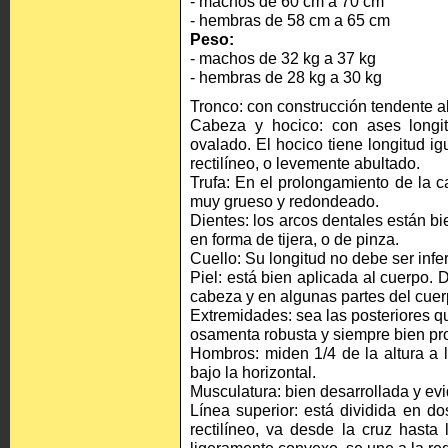
- machos de 60 cm a 70 cm
- hembras de 58 cm a 65 cm
Peso:
- machos de 32 kg a 37 kg
- hembras de 28 kg a 30 kg
Tronco: con construcción tendente a
Cabeza y hocico: con ases longit
ovalado. El hocico tiene longitud igu
rectilíneo, o levemente abultado.
Trufa: En el prolongamiento de la 
muy grueso y redondeado.
Dientes: los arcos dentales están bi
en forma de tijera, o de pinza.
Cuello: Su longitud no debe ser infer
Piel: está bien aplicada al cuerpo.
cabeza y en algunas partes del cuer
Extremidades: sea las posteriores q
osamenta robusta y siempre bien pr
Hombros: miden 1/4 de la altura a 
bajo la horizontal.
Musculatura: bien desarrollada y evi
Línea superior: está dividida en d
rectilíneo, va desde la cruz hasta