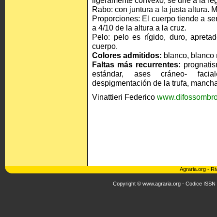
ligeramente convexo, se une a la re
Rabo: con juntura a la justa altura. 
Proporciones: El cuerpo tiende a se
a 4/10 de la altura a la cruz.
Pelo: pelo es rígido, duro, apreta
cuerpo.
Colores admitidos:
blanco, blanco 
Faltas más recurrentes:
prognatism
estándar, ases cráneo- facia
despigmentación de la trufa, mancha
Vinattieri Federico
www.difossombro
Agraria.org
-
Ri
Copyright © www.agraria.org - Codice ISSN