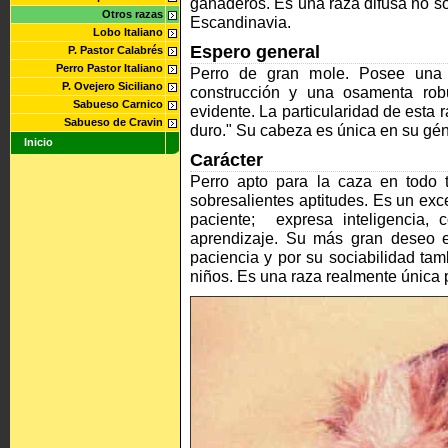
ganaderos. Es una raza difusa no so
Otros razas
Escandinavia.
Lobo Italiano
Espero general
P. Pastor Calabrés
Perro Pastor Italiano
Perro de gran mole. Posee una e
P. Ovejero Siciliano
construcción y una osamenta rob
Sabueso Carnico
evidente. La particularidad de esta r
Sabueso de Cravin
duro." Su cabeza es única en su géne
Inicio
Carácter
Perro apto para la caza en todo t
sobresalientes aptitudes. Es un exce
paciente; expresa inteligencia,
aprendizaje. Su más gran deseo e
paciencia y por su sociabilidad tam
niños. Es una raza realmente única 