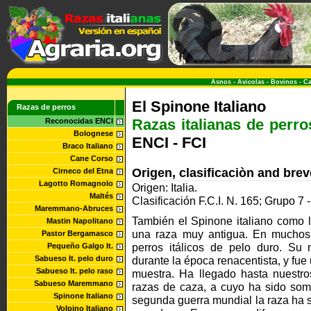
Asnos
-
Avicolas
-
Bovinos
-
Ca
El Spinone Italiano
Razas de perros
Razas italianas de perro
Reconocidas ENCI
Bolognese
ENCI - FCI
Braco Italiano
Cane Corso
Origen, clasificaciòn and bre
Cirneco del Etna
Lagotto Romagnolo
Origen: Italia.
Maltés
Clasificación F.C.I. N. 165; Grupo 7 
Maremmano-Abruces
También el Spinone italiano como l
Mastin Napolitano
una raza muy antigua. En muchos t
Pastor Bergamasco
perros itálicos de pelo duro. Su
Pequeño Galgo It.
Sabueso It. pelo duro
durante la época renacentista, y fu
Sabueso It. pelo raso
muestra. Ha llegado hasta nuestro
Sabueso Maremmano
razas de caza, a cuyo ha sido some
Spinone Italiano
segunda guerra mundial la raza ha 
Volpino Italiano