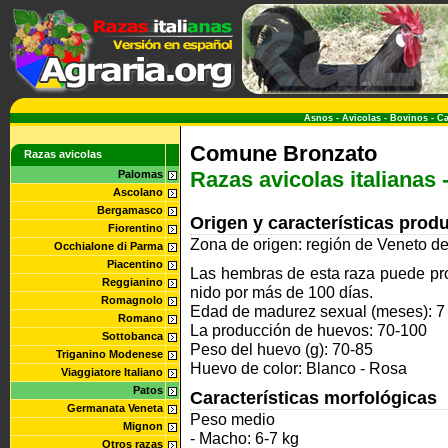
Asnos
-
Avicolas
-
Bovinos
-
Ca
Comune Bronzato
Razas avicolas
Razas avicolas italianas 
Palomas
Ascolano
Bergamasco
Origen y características prod
Fiorentino
Zona de origen: región de Veneto del 
Occhialone di Parma
Piacentino
Las hembras de esta raza puede pro
Reggianino
nido por más de 100 días.
Romagnolo
Edad de madurez sexual (meses): 7
Romano
La producción de huevos: 70-100
Sottobanca
Peso del huevo (g): 70-85
Triganino Modenese
Huevo de color: Blanco - Rosa
Viaggiatore Italiano
Patos
Características morfológicas
Germanata Veneta
Peso medio
Mignon
- Macho: 6-7 kg
Otros razas