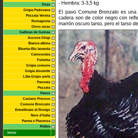
- Hembra: 3-3,5 kg
Ocas
Grigia Padovana
El pavo Comune Bronzato es una p
Pezzata Veneta
cadera son de color negro con refle
Romagnola
marrón oscuro tarso, pero el tarso de
Otros razas
Gallinas de Guinea
Azzurra Ghigi
Bianca albina
Bluetta-Blu lavanda
Camosciata
Fulvetta
Grigia comune
Grigia dissimile
Lilla-Grigio perla
Paonata
Pezzata
Pavos
Castano Precoce
Comune Bronzato
Ermellinato di Rovigo
Nero d'Italia
Parma e Piacenza
Pollos
Inicio