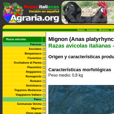
Asnos
-
Avicolas
-
Bovinos
-
Ca
Mignon (Anas platyrhync
Razas avicolas
Razas avicolas italianas 
Palomas
Ascolano
Bergamasco
Origen y características prod
Fiorentino
Occhialone di Parma
Piacentino
Características morfológicas
Reggianino
Peso medio: 0,8 kg
Romagnolo
Romano
Sottobanca
Triganino Modenese
Viaggiatore Italiano
Patos
Germanata Veneta
Mignon
Otros razas