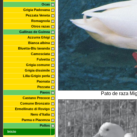
Ocas
Grigia Padovana
Pezzata Veneta
Romagnola
Otros razas
Gallinas de Guinea
Azzurra Ghigi
Bianca albina
Bluetta-Blu lavanda
Camosciata
Fulvetta
Grigia comune
Grigia dissimile
Lilla-Grigio perla
Paonata
Pezzata
Pavos
Pato de raza Mig
Castano Precoce
Comune Bronzato
Ermellinato di Rovigo
Nero d'Italia
Parma e Piacenza
Pollos
Inicio