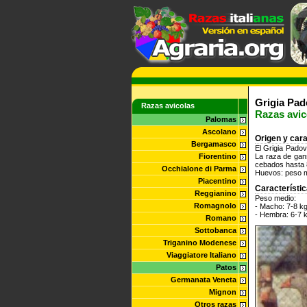
Grigia Pa
Razas avicolas
Razas avic
Palomas
Ascolano
Origen y cara
Bergamasco
El Grigia Padov
Fiorentino
La raza de gan
cebados hasta 8
Occhialone di Parma
Huevos: peso 
Piacentino
Característi
Reggianino
Peso medio:
Romagnolo
- Macho: 7-8 k
- Hembra: 6-7 
Romano
Sottobanca
Triganino Modenese
Viaggiatore Italiano
Patos
Germanata Veneta
Mignon
Otros razas