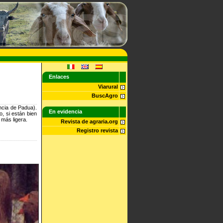
Enlaces
Viarural
BuscAgro
incia de Padua).
En evidencia
, si están bien
más ligera.
Revista de agraria.org
Registro revista