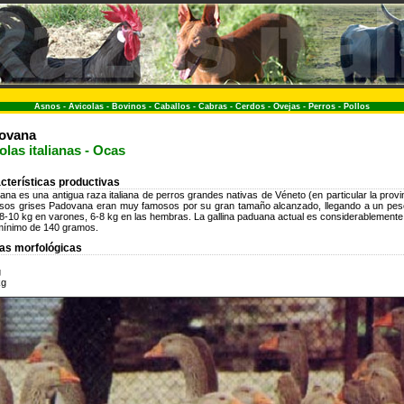
Asnos
-
Avicolas
-
Bovinos
-
Caballos
-
Cabras
-
Cerdos
-
Ovejas
-
Perros
-
Pollos
dovana
olas italianas - Ocas
cterísticas productivas
ana es una antigua raza italiana de perros grandes nativas de Véneto (en particular la prov
sos grises Padovana eran muy famosos por su gran tamaño alcanzado, llegando a un peso
-10 kg en varones, 6-8 kg en las hembras. La gallina paduana actual es considerablemente 
mínimo de 140 gramos.
cas morfológicas
g
kg