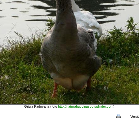
Grigia Padovana (foto
http://naturabuccinasco.splinder.com
)
Versi