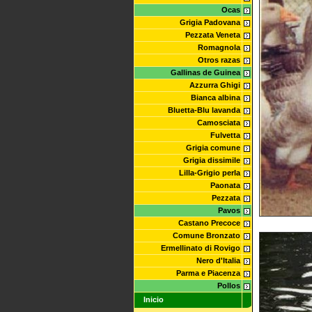
Ocas
Grigia Padovana
Pezzata Veneta
Romagnola
Otros razas
Gallinas de Guinea
Azzurra Ghigi
Bianca albina
Bluetta-Blu lavanda
Camosciata
Fulvetta
Grigia comune
Grigia dissimile
Lilla-Grigio perla
Paonata
Pezzata
Pavos
Castano Precoce
Comune Bronzato
Ermellinato di Rovigo
Nero d'Italia
Parma e Piacenza
Pollos
Inicio