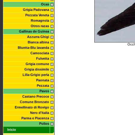
Ocas
Grigia Padovana
Pezzata Veneta
Romagnola
Otros razas
Gallinas de Guinea
Azzurra Ghigi
Bianca albina
Occh
Bluetta-Blu lavanda
Camosciata
Fulvetta
Grigia comune
Grigia dissimile
Lilla-Grigio perla
Paonata
Pezzata
Pavos
Castano Precoce
Comune Bronzato
Ermellinato di Rovigo
Nero d'Italia
Parma e Piacenza
Pollos
Inicio