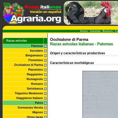
Asnos
-
Avicolas
-
Bovinos
-
Ca
Occhialone di Parma
Razas avicolas
Razas avicolas italianas - Palomas
Palomas
Ascolano
Origen y características productivas
Bergamasco
Fiorentino
Características morfológicas
Occhialone di Parma
Piacentino
Reggianino
Romagnolo
Romano
Sottobanca
Triganino Modenese
Viaggiatore Italiano
Patos
Germanata Veneta
Mignon
Otros razas