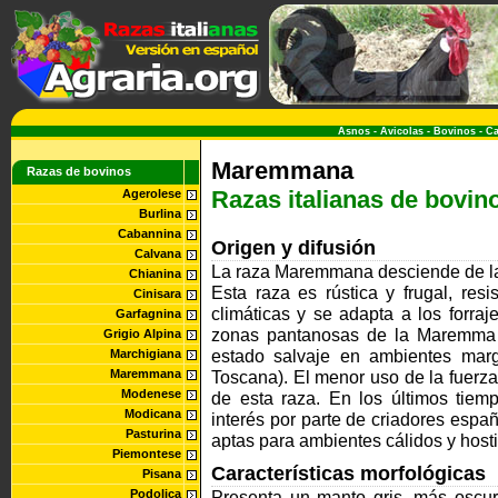
Asnos
-
Avicolas
-
Bovinos
-
Ca
Maremmana
Razas de bovinos
Razas italianas de bovin
Agerolese
Burlina
Cabannina
Origen y difusión
Calvana
La raza Maremmana desciende de la 
Chianina
Esta raza es rústica y frugal, res
Cinisara
climáticas y se adapta a los forraj
Garfagnina
zonas pantanosas de la Maremma y 
Grigio Alpina
estado salvaje en ambientes marg
Marchigiana
Maremmana
Toscana). El menor uso de la fuerza
Modenese
de esta raza. En los últimos tie
Modicana
interés por parte de criadores espa
Pasturina
aptas para ambientes cálidos y hosti
Piemontese
Características morfológicas
Pisana
Podolica
Presenta un manto gris, más oscu