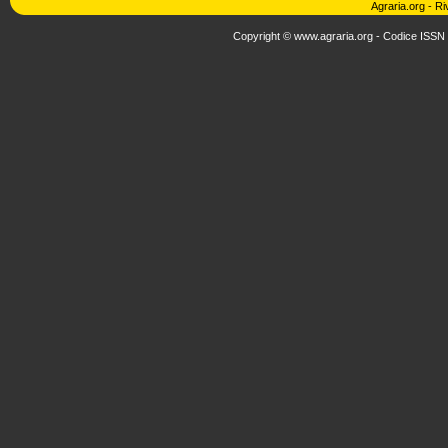
Agraria.org
-
Ri
Copyright © www.agraria.org - Codice ISSN