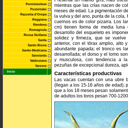
Pontremolese
mientras que las crías nacen de colo
Pustertaler
meses de edad. La pigmentación del
Razzetta d'Oropa
la vulva y del ano, punta de la cola,
Reggiana
cuernos es de color pizarra. Los la
Rendena
cm) tienen forma de media luna 
Romagnola
desarrollo del esqueleto es impone
Rossa Siciliana
solidez y firmeza, que se vuelve
Sarda
anterior, con el tórax amplio, alto
Sardo Bruna
abundante papada; el tronco es lar
Sardo-Modicana
desarrollada; el dorso y el lomo son
Savoiarda
y musculosa, con tendencia a la
Valdostana
pezuñas de excepcional dureza, ap
Varzese
Inicio
Características productivas
Las vacas cuentan con una ubre b
(llegan a los 15-16 años de edad), 
que a los 18 meses pesan solamente
de adultos los toros pesan 700-1200