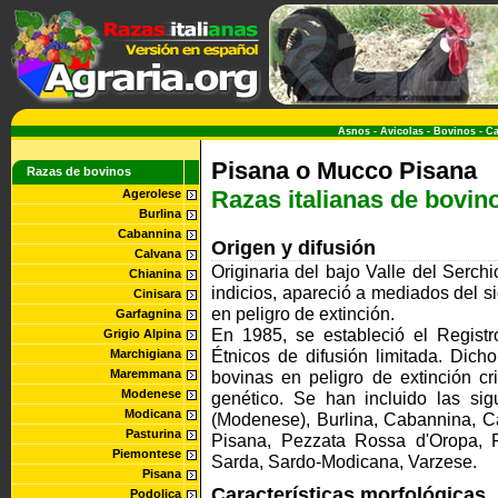
Asnos
-
Avicolas
-
Bovinos
-
Ca
Pisana o Mucco Pisana
Razas de bovinos
Razas italianas de bovin
Agerolese
Burlina
Cabannina
Origen y difusión
Calvana
Originaria del bajo Valle del Serch
Chianina
indicios, apareció a mediados del si
Cinisara
en peligro de extinción.
Garfagnina
En 1985, se estableció el Regis
Grigio Alpina
Étnicos de difusión limitada.
Dicho 
Marchigiana
Maremmana
bovinas en peligro de extinción cr
Modenese
genético. Se han incluido las si
Modicana
(Modenese), Burlina, Cabannina, C
Pasturina
Pisana, Pezzata Rossa d'Oropa, P
Piemontese
Sarda, Sardo-Modicana, Varzese.
Pisana
Características morfológicas
Podolica