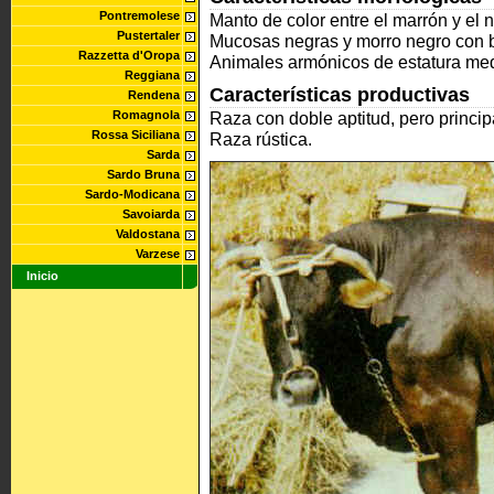
Pontremolese
Manto de color entre el marrón y el 
Pustertaler
Mucosas negras y morro negro con 
Razzetta d'Oropa
Animales armónicos de estatura medi
Reggiana
Características productivas
Rendena
Romagnola
Raza con doble aptitud, pero princip
Rossa Siciliana
Raza rústica.
Sarda
Sardo Bruna
Sardo-Modicana
Savoiarda
Valdostana
Varzese
Inicio