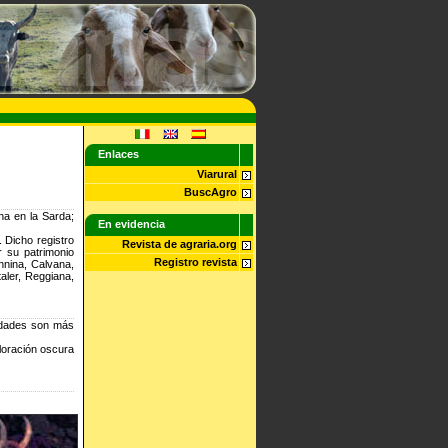
Enlaces
Viarural
BuscAgro
na en la Sarda;
En evidencia
.
Dicho registro
Revista de agraria.org
r su patrimonio
Registro revista
nnina, Calvana,
aler, Reggiana,
lidades son más
loración oscura