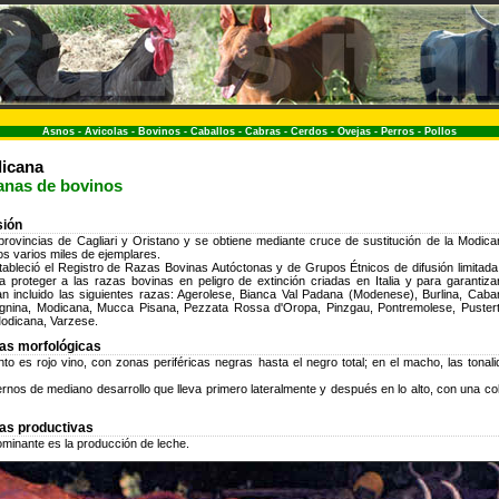
Asnos
-
Avicolas
-
Bovinos
-
Caballos
-
Cabras
-
Cerdos
-
Ovejas
-
Perros
-
Pollos
icana
ianas de bovinos
sión
provincias de Cagliari y Oristano y se obtiene mediante cruce de sustitución de la Modica
os varios miles de ejemplares.
ableció el Registro de Razas Bovinas Autóctonas y de Grupos Étnicos de difusión limitada
a proteger a las razas bovinas en peligro de extinción criadas en Italia y para garantiza
an incluido las siguientes razas: Agerolese, Bianca Val Padana (Modenese), Burlina, Caba
agnina, Modicana, Mucca Pisana, Pezzata Rossa d'Oropa, Pinzgau, Pontremolese, Pustert
odicana, Varzese.
cas morfológicas
nto es rojo vino, con zonas periféricas negras hasta el negro total; en el macho, las tona
nos de mediano desarrollo que lleva primero lateralmente y después en lo alto, con una co
cas productivas
ominante es la producción de leche.