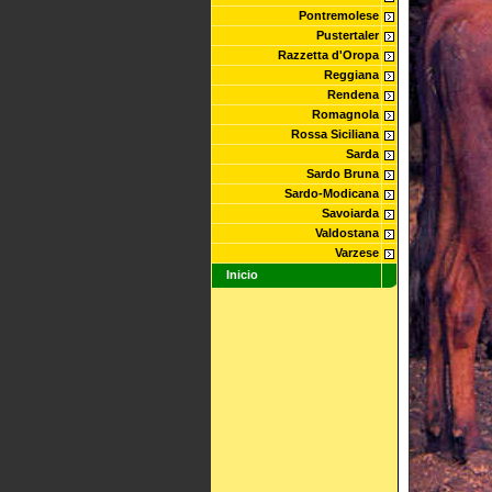
Pontremolese
Pustertaler
Razzetta d'Oropa
Reggiana
Rendena
Romagnola
Rossa Siciliana
Sarda
Sardo Bruna
Sardo-Modicana
Savoiarda
Valdostana
Varzese
Inicio