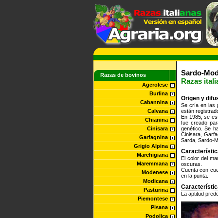
Sardo-Mod
Razas de bovinos
Razas ital
Agerolese
Burlina
Origen y difu
Cabannina
Se cría en las 
Calvana
están registrad
En 1985, se est
Chianina
fue creado par
Cinisara
genético. Se h
Cinisara, Garf
Garfagnina
Sarda, Sardo-M
Grigio Alpina
Característi
Marchigiana
El color del ma
Maremmana
oscuras.
Cuenta con cuer
Modenese
en la punta.
Modicana
Característi
Pasturina
La aptitud pred
Piemontese
Pisana
Podolica