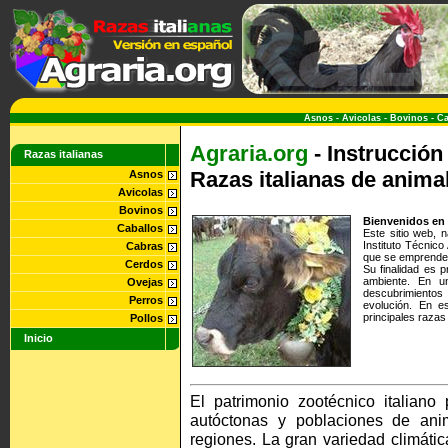
Asnos
-
Avicolas
-
Bovinos
-
Ca
Agraria.org
- Instrucción
Razas italianas
Razas italianas de anim
Asnos
Avicolas
Bovinos
Bienvenidos en 
Caballos
Este sitio web, n
Instituto Técnico
Cabras
que se emprende 
Cerdos
Su finalidad es p
ambiente. En u
Ovejas
descubrimientos
Perros
evolución. En e
principales razas
Pollos
Inicio
El patrimonio zootécnico italiano
autóctonas y poblaciones de anim
regiones. La gran variedad climátic