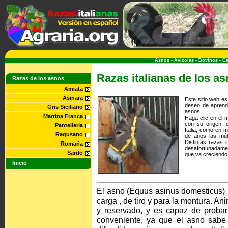
Asnos
-
Avicolas
-
Bovinos
-
Ca
Razas italianas de los a
Razas de los asnos
Amiata
Asinara
Este sitio web e
deseo de aprende
Gris Siciliano
asnos.
Martina Franca
Haga clic en el m
con su origen, c
Pantelleria
Italia, como en 
Ragusano
de años las múl
Distintas razas 
Romaña
desafortunadamen
Sardo
que va creciendo
Inicio
El asno (Equus asinus domesticus) 
carga , de tiro y para la montura. An
y reservado, y es capaz de probar
conveniente, ya que el asno sabe