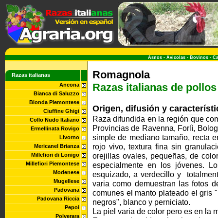
Asnos
-
Avicolas
-
Bovinos
-
Ca
Romagnola
Razas italianas
Razas italianas de pollos
Ancona
Bianca di Saluzzo
Bionda Piemontese
Origen, difusión y caracterís
Ciuffine Ghigi
Raza difundida en la región que co
Collo Nudo Italiano
Provincias de Ravenna, Forlì, Bolog
Ermellinata Rovigo
simple de mediano tamaño, recta en 
Livorno
rojo vivo, textura fina sin granula
Mericanel Brianza
orejillas ovales, pequeñas, de colo
Millefiori di Lonigo
Millefiori Piemontese
especialmente en los jóvenes. Lo
Modenese
esquizado, a verdecillo y totalmen
Mugellese
varia como demuestran las fotos d
Padovana
comunes el manto plateado el gris 
Padovana Riccia
negros", blanco y perniciato.
Pepoi
La piel varia de color pero es en la 
Polverara