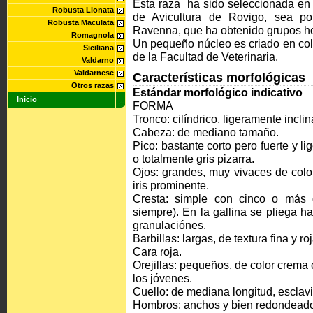
Esta raza ha sido seleccionada en
Robusta Lionata
de Avicultura de Rovigo, sea por
Robusta Maculata
Ravenna, que ha obtenido grupos h
Romagnola
Un pequeño núcleo es criado en col
Siciliana
de la Facultad de Veterinaria.
Valdarno
Valdarnese
Características morfológicas
Otros razas
Estándar morfológico indicativo
Inicio
FORMA
Tronco: cilíndrico, ligeramente incli
Cabeza: de mediano tamaño.
Pico: bastante corto pero fuerte y 
o totalmente gris pizarra.
Ojos: grandes, muy vivaces de colo
iris prominente.
Cresta: simple con cinco o más 
siempre). En la gallina se pliega ha
granulaciónes.
Barbillas: largas, de textura fina y ro
Cara roja.
Orejillas: pequeños, de color crema
los jóvenes.
Cuello: de mediana longitud, esclav
Hombros: anchos y bien redondead