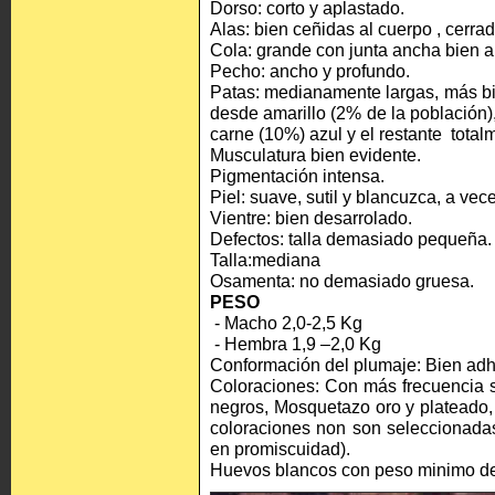
Dorso: corto y aplastado.
Alas: bien ceñidas al cuerpo , cerra
Cola: grande con junta ancha bien ab
Pecho: ancho y profundo.
Patas: medianamente largas, más bi
desde amarillo (2% de la población),
carne (10%) azul y el restante total
Musculatura bien evidente.
Pigmentación intensa.
Piel: suave, sutil y blancuzca, a vec
Vientre: bien desarrolado.
Defectos: talla demasiado pequeña.
Talla:mediana
Osamenta: no demasiado gruesa.
PESO
- Macho 2,0-2,5 Kg
- Hembra 1,9 –2,0 Kg
Conformación del plumaje: Bien adhe
Coloraciones: Con más frecuencia 
negros, Mosquetazo oro y plateado, 
coloraciones non son seleccionada
en promiscuidad).
Huevos blancos con peso minimo de