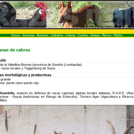
Asnos
-
Avicolas
-
Bovinos
-
Caballos
-
Cabras
-
Cerdos
-
Ovejas
-
Perros
-
Pollos
ianas de cabras
sión
 de la Valtellina-Bormio (provincia de Sondrio (Lombardia).
 razas locales y Toggenburg de Suiza.
cas morfológicas y productivas
-grande
nto: pardo claro-pardo rojo.
Brambilla
, experto en defensa de razas caprinas alpinas locales italianas, R.A.R.E. (Ra
inzione - Razas Autóctonas en Riesgo de Extinción), Técnico Ager (Agricoltura e Ricerca 
ilán).