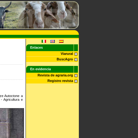
Enlaces
Viarural
BuscAgro
En evidencia
Revista de agraria.org
Registro revista
zze Autoctone a
- Agricultura e