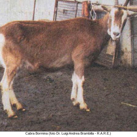
Cabra Bormina (foto Dr. Luigi Andrea Brambilla - R.A.R.E.)