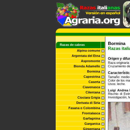
Bormina
Razas de cabras
Razas ital
Alpina comune
Argentata del Etna
Origen y difu
Aspromonte
Raza originaria
Bionda Adamello
Cruzamiento de
Bormina
Característi
Capestrina
Tamaño: medio
Color de los ma
Caserta
Usos: leche.
Ciavenasca
Luigi Andrea 
Cilentana
Rischio di Est
Investigación, M
Ciociara Grigia
Derivata di Siria
Fasana o Colombina
Frontalasca
Garfagnina
Garganica
Girgentana