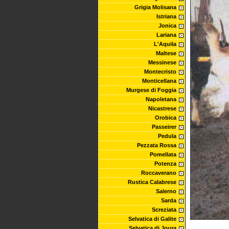
Grigia Molisana
Istriana
Jonica
Lariana
L'Aquila
Maltese
Messinese
Montecristo
Monticellana
Murgese di Foggia
Napoletana
Nicastrese
Orobica
Passeirer
Pedula
Pezzata Rossa
Pomellata
Potenza
Roccaverano
Rustica Calabrese
Salerno
Sarda
Screziata
Selvatica di Galite
Selvatica di Joura