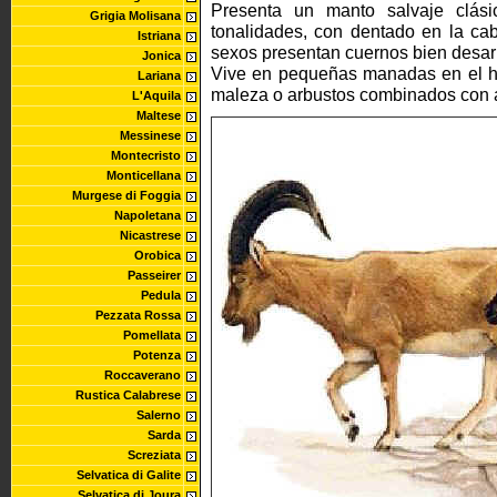
Presenta un manto salvaje clásic
Grigia Molisana
tonalidades, con dentado en la ca
Istriana
sexos presentan cuernos bien desar
Jonica
Vive en pequeñas manadas en el há
Lariana
maleza o arbustos combinados con a
L'Aquila
Maltese
Messinese
Montecristo
Monticellana
Murgese di Foggia
Napoletana
Nicastrese
Orobica
Passeirer
Pedula
Pezzata Rossa
Pomellata
Potenza
Roccaverano
Rustica Calabrese
Salerno
Sarda
Screziata
Selvatica di Galite
Selvatica di Joura