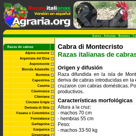
Asnos
-
Avicolas
-
Bovinos
-
Ca
Cabra di Montecristo
Razas de cabras
Razas italianas de cabra
Alpina comune
Argentata del Etna
Aspromonte
Origen y difusión
Bionda Adamello
Raza difundida en la isla de Mont
Bormina
deriva de cabras introducidas en l
Capestrina
cruzaron con cabras domésticas. Pob
Caserta
productivos.
Ciavenasca
Cilentana
Características morfológicas
Ciociara Grigia
Altura a la cruz:
Derivata di Siria
- machos 70 cm
Fasana o Colombina
- hembras 55 cm
Frontalasca
Peso:
Garfagnina
- machos 33-50 kg
Garganica
Girgentana