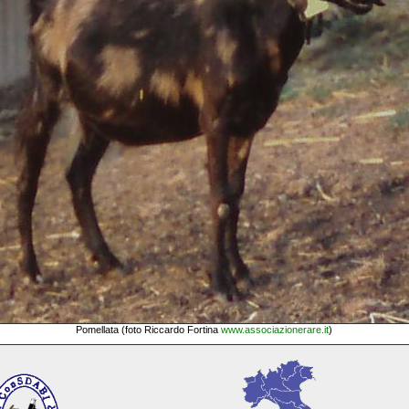
Pomellata (foto Riccardo Fortina
www.associazionerare.it
)