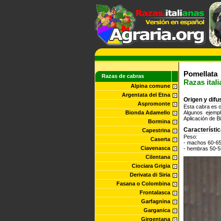
Pomellata
Razas de cabras
Razas ital
Alpina comune
Argentata del Etna
Origen y difu
Aspromonte
Esta cabra es o
Bionda Adamello
Algunos ejemp
Aplicación de B
Bormina
Característi
Capestrina
Peso:
Caserta
- machos 60-65
Ciavenasca
- hembras 50-5
Cilentana
Ciociara Grigia
Derivata di Siria
Fasana o Colombina
Frontalasca
Garfagnina
Garganica
Girgentana