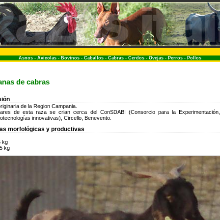
Asnos
-
Avicolas
-
Bovinos
-
Caballos
-
Cabras
-
Cerdos
-
Ovejas
-
Perros
-
Pollos
ianas de cabras
sión
riginaria de la Region Campania.
lares de esta raza se crian cerca del ConSDABI (Consorcio para la Experimentación,
iotecnologías innovativas), Circello, Benevento.
cas morfológicas y productivas
 kg
5 kg