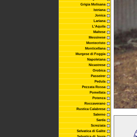
Grigia Molisana
Istriana
Jonica
Lariana
L'Aquila
Maltese
Messinese
Montecristo
Monticellana
Murgese di Foggia
Napoletana
Nicastrese
Orobica
Passeirer
Pedula
Pezzata Rossa
Pomellata
Potenza
Roccaverano
Rustica Calabrese
Salerno
Sarda
Screziata
Selvatica di Galite
Selvatica di Joura