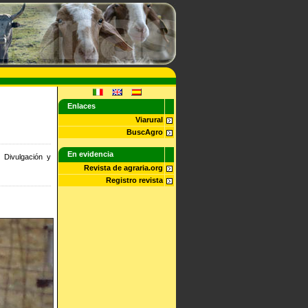
Enlaces
Viarural
BuscAgro
En evidencia
 Divulgación y
Revista de agraria.org
Registro revista