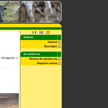
Enlaces
Viarural
BuscAgro
En evidencia
 Divulgación y
Revista de agraria.org
Registro revista