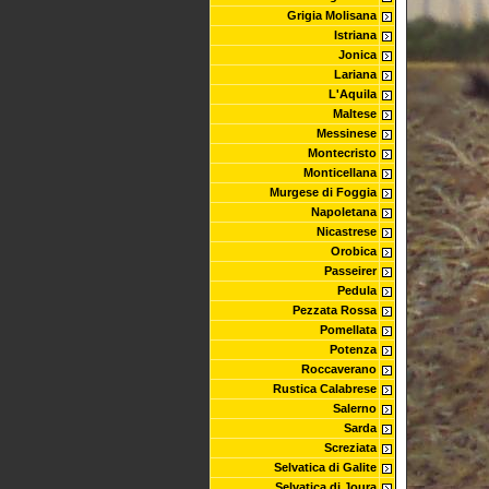
Grigia Molisana
Istriana
Jonica
Lariana
L'Aquila
Maltese
Messinese
Montecristo
Monticellana
Murgese di Foggia
Napoletana
Nicastrese
Orobica
Passeirer
Pedula
Pezzata Rossa
Pomellata
Potenza
Roccaverano
Rustica Calabrese
Salerno
Sarda
Screziata
Selvatica di Galite
Selvatica di Joura