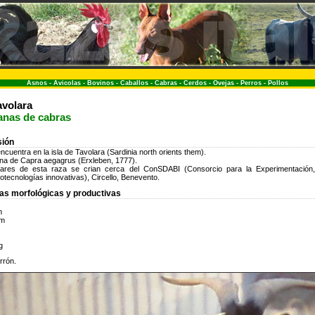
Asnos
-
Avicolas
-
Bovinos
-
Caballos
-
Cabras
-
Cerdos
-
Ovejas
-
Perros
-
Pollos
avolara
ianas de cabras
sión
ncuentra en la isla de Tavolara (Sardinia north orients them).
ina de Capra aegagrus (Erxleben, 1777).
lares de esta raza se crian cerca del ConSDABI (Consorcio para la Experimentación,
iotecnologías innovativas), Circello, Benevento.
cas morfológicas y productivas
m
cm
g
rrón.