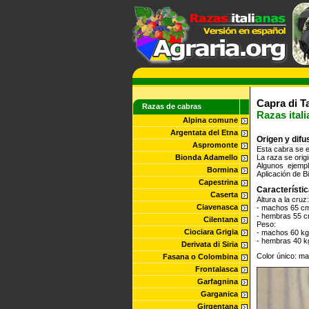
Capra di T
Razas de cabras
Razas ital
Alpina comune
Argentata del Etna
Origen y difu
Aspromonte
Esta cabra se e
Bionda Adamello
La raza se orig
Algunos ejemp
Bormina
Aplicación de B
Capestrina
Característi
Caserta
Altura a la cruz:
Ciavenasca
- machos 65 c
- hembras 55 
Cilentana
Peso:
Ciociara Grigia
- machos 60 kg
- hembras 40 k
Derivata di Siria
Color único: ma
Fasana o Colombina
Frontalasca
Garfagnina
Garganica
Girgentana