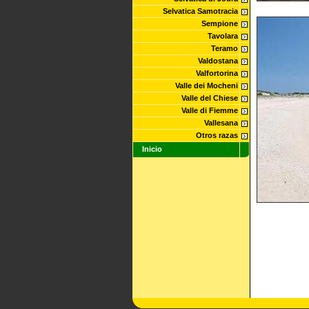
Selvatica Samotracia
Sempione
Tavolara
Teramo
Valdostana
Valfortorina
Valle dei Mocheni
Valle del Chiese
Valle di Fiemme
Vallesana
Otros razas
Inicio