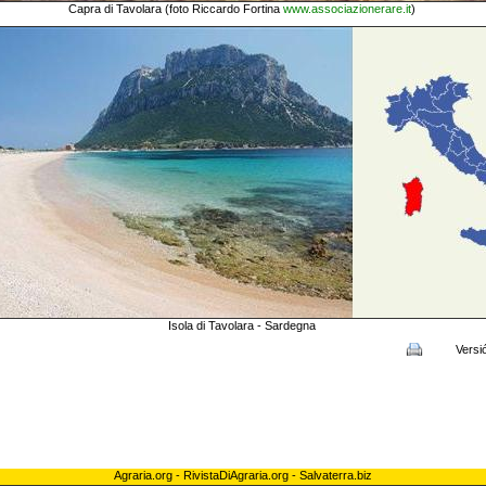
Capra di Tavolara (foto Riccardo Fortina
www.associazionerare.it
)
Isola di Tavolara - Sardegna
Versi
Agraria.org
-
RivistaDiAgraria.org
-
Salvaterra.biz