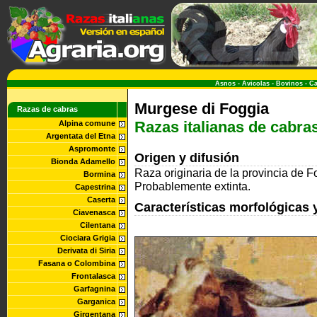
Asnos
-
Avicolas
-
Bovinos
-
Ca
Murgese di Foggia
Razas de cabras
Razas italianas de cabra
Alpina comune
Argentata del Etna
Aspromonte
Origen y difusión
Bionda Adamello
Raza originaria de la provincia de F
Bormina
Probablemente extinta.
Capestrina
Caserta
Características morfológicas 
Ciavenasca
Cilentana
Ciociara Grigia
Derivata di Siria
Fasana o Colombina
Frontalasca
Garfagnina
Garganica
Girgentana