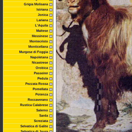
Grigia Molisana
Istriana
Jonica
Lariana
L'Aquila
Maltese
Messinese
Montecristo
Monticellana
Murgese di Foggia
Napoletana
Nicastrese
Orobica
Passeirer
Pedula
Pezzata Rossa
Pomellata
Potenza
Roccaverano
Rustica Calabrese
Salerno
Sarda
Screziata
Selvatica di Galite
Selvatica di Joura