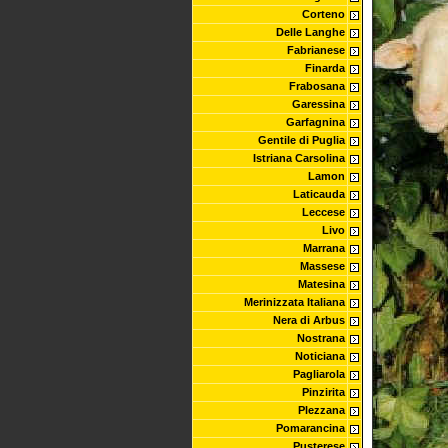
Corteno
Delle Langhe
Fabrianese
Finarda
Frabosana
Garessina
Garfagnina
Gentile di Puglia
Istriana Carsolina
Lamon
Laticauda
Leccese
Livo
Marrana
Massese
Matesina
Merinizzata Italiana
Nera di Arbus
Nostrana
Noticiana
Pagliarola
Pinzirita
Plezzana
Pomarancina
Pusterese