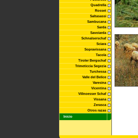
Quadrella
Rosset
Saltasassi
Sambucana
Sarda
Savoiarda
Schnalserschaf
Sciara
Sopravissana
Tacola
Tiroler Bergschaf
Trimeticcia Segezia
Turchessa
Valle del Belice
Varesina
Vicentina
Villnoesser Schaf
Vissana
Zerasca
Otros razas
Inicio