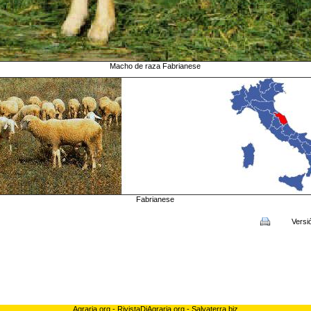
Macho de raza Fabrianese
Fabrianese
Versi
Agraria.org
-
RivistaDiAgraria.org
-
Salvaterra.biz