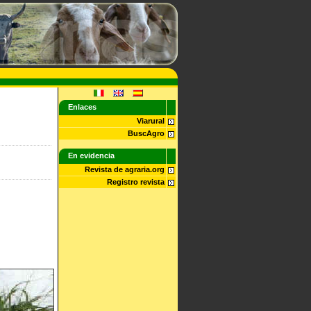
Enlaces
Viarural
BuscAgro
En evidencia
Revista de agraria.org
Registro revista