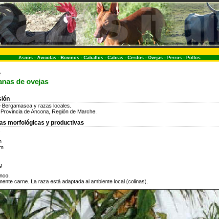
Asnos
-
Avicolas
-
Bovinos
-
Caballos
-
Cabras
-
Cerdos
-
Ovejas
-
Perros
-
Pollos
e
ianas de ovejas
sión
 Bergamasca y razas locales.
: Provincia de Ancona, Región de Marche.
cas morfológicas y productivas
.
m
cm
g
anco.
ente carne. La raza está adaptada al ambiente local (colinas).