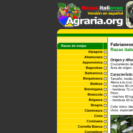
Fabrianes
Razas de ovejas
Razas ital
Alpagota
Altamurana
Origen y difu
Appenninica
Cruzamiento de
Bagnolese
Área de origen
Barbaresca
Característi
Bergamasca
Tamaño:
medio
Altura a la cruz:
Biellese
- machos 80 c
Brentegana
- hembras 72 
Peso:
Brianzola
- machos 80 kg
Brigasca
- hembras 60 k
Brogna
Color único: bl
Usos: especialm
Ciavenasca
Ciuta
Comisana
Cornella Bianca
Cornigliese