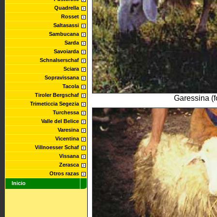
Quadrella
Rosset
Saltasassi
Sambucana
Sarda
Savoiarda
Schnalserschaf
Sciara
Sopravissana
Tacola
Tiroler Bergschaf
Garessina (
Trimeticcia Segezia
Turchessa
Valle del Belice
Varesina
Vicentina
Villnoesser Schaf
Vissana
Zerasca
Otros razas
Inicio