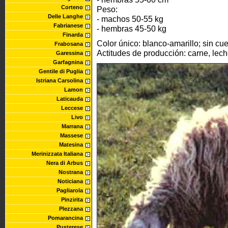
Corteno
Peso:
Delle Langhe
- machos 50-55 kg
Fabrianese
- hembras 45-50 kg
Finarda
Color único: blanco-amarillo; sin cu
Frabosana
Actitudes de producción: carne, lech
Garessina
Garfagnina
Gentile di Puglia
Istriana Carsolina
Lamon
Laticauda
Leccese
Livo
Marrana
Massese
Matesina
Merinizzata Italiana
Nera di Arbus
Nostrana
Noticiana
Pagliarola
Pinzirita
Plezzana
Pomarancina
Pusterese