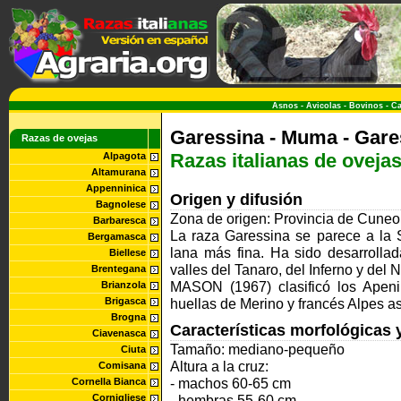
Asnos
-
Avicolas
-
Bovinos
-
Ca
Garessina - Muma - Gare
Razas de ovejas
Razas italianas de oveja
Alpagota
Altamurana
Appenninica
Origen y difusión
Bagnolese
Zona de origen: Provincia de Cuneo
Barbaresca
La raza Garessina se parece a la
Bergamasca
lana más fina. Ha sido desarrollad
Biellese
valles del Tanaro, del Inferno y del 
Brentegana
MASON (1967) clasificó los Apen
Brianzola
Brigasca
huellas de Merino y francés Alpes a
Brogna
Características morfológicas 
Ciavenasca
Tamaño: mediano-pequeño
Ciuta
Altura a la cruz:
Comisana
- machos 60-65 cm
Cornella Bianca
Cornigliese
- hembras 55-60 cm