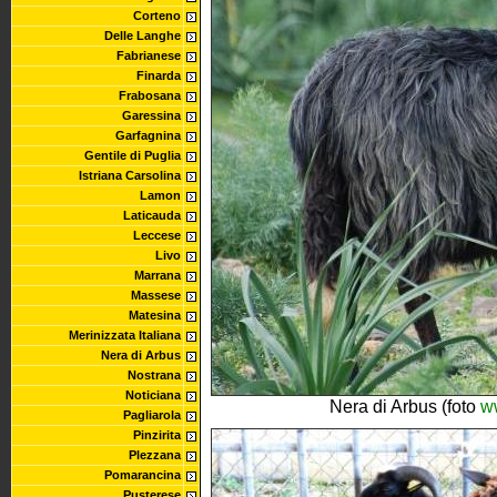
Corteno
Delle Langhe
Fabrianese
Finarda
Frabosana
Garessina
Garfagnina
Gentile di Puglia
Istriana Carsolina
Lamon
Laticauda
Leccese
Livo
Marrana
Massese
Matesina
Merinizzata Italiana
Nera di Arbus
Nostrana
Noticiana
Nera di Arbus (foto
w
Pagliarola
Pinzirita
Plezzana
Pomarancina
Pusterese