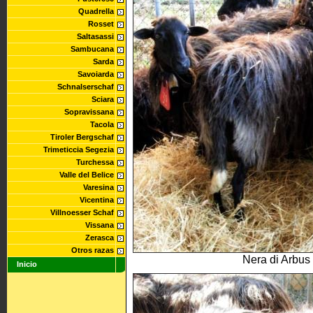
Quadrella
Rosset
Saltasassi
Sambucana
Sarda
Savoiarda
Schnalserschaf
Sciara
Sopravissana
Tacola
Tiroler Bergschaf
Trimeticcia Segezia
Turchessa
Valle del Belice
Varesina
Vicentina
Villnoesser Schaf
Vissana
Zerasca
Otros razas
Nera di Arbus 
Inicio