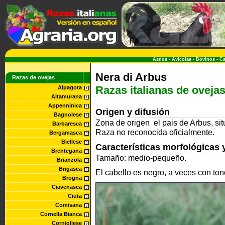
Asnos
-
Avicolas
-
Bovinos
-
Ca
Nera di Arbus
Razas de ovejas
Razas italianas de oveja
Alpagota
Altamurana
Appenninica
Origen y difusión
Bagnolese
Zona de origen
el pais de Arbus, s
Barbaresca
Raza no reconocida oficialmente.
Bergamasca
Biellese
Características morfológicas 
Brentegana
Tamaño:
medio-pequeño.
Brianzola
Brigasca
El cabello es negro, a veces con ton
Brogna
Ciavenasca
Ciuta
Comisana
Cornella Bianca
Cornigliese