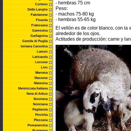
- hembras 75 cm
Corteno
Peso:
Delle Langhe
- machos 75-80 kg
Fabrianese
- hembras 55-65 kg
Finarda
Frabosana
El vellón es de color blanco, con l
Garessina
alrededor de los ojos.
Garfagnina
Actitudes de producción: carne y lan
Gentile di Puglia
Istriana Carsolina
Lamon
Laticauda
Leccese
Livo
Marrana
Massese
Matesina
Merinizzata Italiana
Nera di Arbus
Nostrana
Noticiana
Pagliarola
Pinzirita
Plezzana
Pomarancina
Pusterese