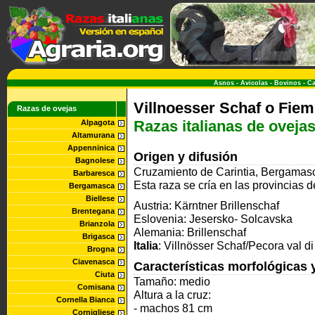
Asnos
-
Avicolas
-
Bovinos
-
Ca
Villnoesser Schaf o Fie
Razas de ovejas
Razas italianas de oveja
Alpagota
Altamurana
Appenninica
Origen y difusión
Bagnolese
Cruzamiento de
Carintia, Bergamas
Barbaresca
Esta raza se cría en las provincias 
Bergamasca
Biellese
Austria: Kärntner Brillenschaf
Brentegana
Eslovenia: Jesersko- Solcavska
Brianzola
Alemania: Brillenschaf
Brigasca
Italia
: Villnösser Schaf/Pecora val d
Brogna
Ciavenasca
Características morfológicas 
Ciuta
Tamaño:
medio
Comisana
Altura a la cruz:
Cornella Bianca
- machos 81 cm
Cornigliese