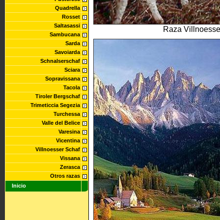
Quadrella
Rosset
Saltasassi
Raza Villnoesser
Sambucana
Sarda
Savoiarda
Schnalserschaf
Sciara
Sopravissana
Tacola
Tiroler Bergschaf
Trimeticcia Segezia
Turchessa
Valle del Belice
Varesina
Vicentina
Villnoesser Schaf
Vissana
Zerasca
Otros razas
Inicio