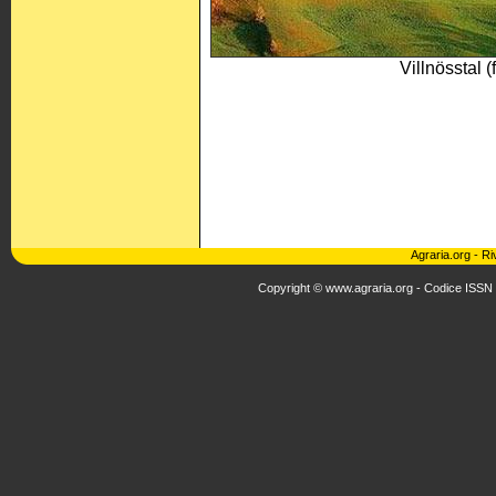
Villnösstal (
Agraria.org
-
Ri
Copyright © www.agraria.org - Codice ISSN