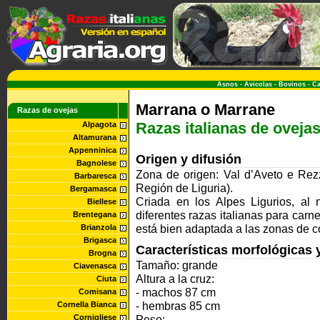
Asnos
-
Avicolas
-
Bovinos
-
Ca
Marrana o Marrane
Razas de ovejas
Razas italianas de oveja
Alpagota
Altamurana
Appenninica
Origen y difusión
Bagnolese
Zona de origen: Val d’Aveto e Rezz
Barbaresca
Región de Liguria).
Bergamasca
Criada en los Alpes Ligurios, al
Biellese
diferentes razas italianas para car
Brentegana
está bien adaptada a las zonas de 
Brianzola
Brigasca
Características morfológicas 
Brogna
Tamaño:
grande
Ciavenasca
Altura a la cruz:
Ciuta
- machos 87 cm
Comisana
- hembras 85 cm
Cornella Bianca
Cornigliese
Peso: