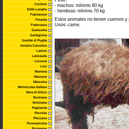
Corteno
- machos: mínimo 80 kg
Delle Langhe
- hembras: mínimo 70 kg
Fabrianese
Estos animales no tienen cuernos y 
Finarda
Usos: carne.
Frabosana
Garessina
Garfagnina
Gentile di Puglia
Istriana Carsolina
Lamon
Laticauda
Leccese
Livo
Marrana
Massese
Matesina
Merinizzata Italiana
Nera di Arbus
Nostrana
Noticiana
Pagliarola
Pinzirita
Plezzana
Pomarancina
Pusterese