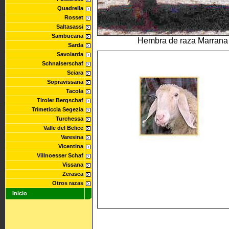
Quadrella
Rosset
Saltasassi
Sambucana
Hembra de raza Marrana 
Sarda
Savoiarda
Schnalserschaf
Sciara
Sopravissana
Tacola
Tiroler Bergschaf
Trimeticcia Segezia
Turchessa
Valle del Belice
Varesina
Vicentina
Villnoesser Schaf
Vissana
Zerasca
Otros razas
Inicio