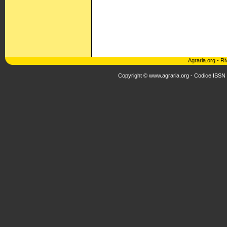
Agraria.org
-
Ri
Copyright © www.agraria.org - Codice ISSN