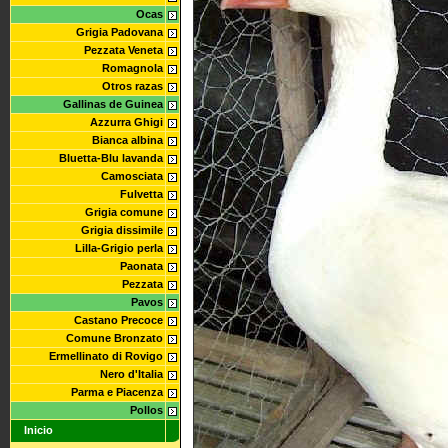
Ocas
Grigia Padovana
Pezzata Veneta
Romagnola
Otros razas
Gallinas de Guinea
Azzurra Ghigi
Bianca albina
Bluetta-Blu lavanda
Camosciata
Fulvetta
Grigia comune
Grigia dissimile
Lilla-Grigio perla
Paonata
Pezzata
Pavos
Castano Precoce
Comune Bronzato
Ermellinato di Rovigo
Nero d'Italia
Parma e Piacenza
Pollos
Inicio