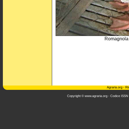
Romagnola o
Agraria.org
-
Ri
Copyright © www.agraria.org - Codice ISSN