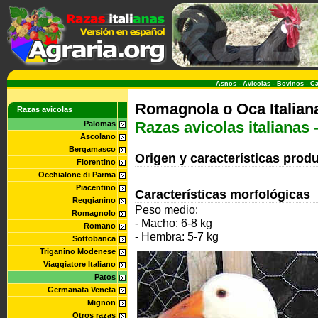
Asnos
-
Avicolas
-
Bovinos
-
Ca
Romagnola o Oca Italian
Razas avicolas
Razas avicolas italianas 
Palomas
Ascolano
Bergamasco
Origen y características prod
Fiorentino
Occhialone di Parma
Piacentino
Características morfológicas
Reggianino
Peso medio:
Romagnolo
- Macho: 6-8 kg
Romano
- Hembra: 5-7 kg
Sottobanca
Triganino Modenese
Viaggiatore Italiano
Patos
Germanata Veneta
Mignon
Otros razas