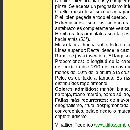
Dientes: bien adaptados y completos
pinza. Se acepta un prognatismo infer
Cuello: musculoso, seco y sin papa
Piel: bien pegada a todo el cuerpo.
Extremidades: sea las anteriore
antebrazo es completamente vertical
Hombros: los omoplatos son largos 
hacia atrás (53°).
Musculatura: buena sobre todo en la
Línea superior: Recta, desde la cruz
Rabo: de justa inserción . El largo a
Proporciones: la longitud de la cabe
del hocico mide 2/10 de menos que
menos del 50% de la altura a la cruz
Pelo: es de textura lanuda, Es ri
distribuídos regolarmente.
Colores admitidos:
marrón blancu
naranja, roano-marrón, pardo sólido,
Faltas más recurrentes:
de mayor 
enognatismo, trufa despigmentada,
convergentes, pelaje negro o marc
criptorquidismo.
Vinattieri Federico
www.difossombro