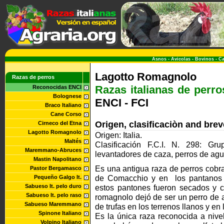
Asnos
-
Avicolas
-
Bovinos
-
Ca
Lagotto Romagnolo
Razas de perros
Razas italianas de perro
Reconocidas ENCI
Bolognese
ENCI - FCI
Braco Italiano
Cane Corso
Origen, clasificaciòn and bre
Cirneco del Etna
Lagotto Romagnolo
Origen: Italia.
Maltés
Clasificación F.C.I. N. 298: Gr
Maremmano-Abruces
levantadores de caza, perros de agu
Mastin Napolitano
Es una antigua raza de perros cobr
Pastor Bergamasco
de Comacchio y en los pantanos d
Pequeño Galgo It.
Sabueso It. pelo duro
estos pantones fueron secados y co
Sabueso It. pelo raso
romagnolo dejó de ser un perro de 
Sabueso Maremmano
de trufas en los terrenos llanos y e
Spinone Italiano
Es la única raza reconocida a nivel
Volpino Italiano