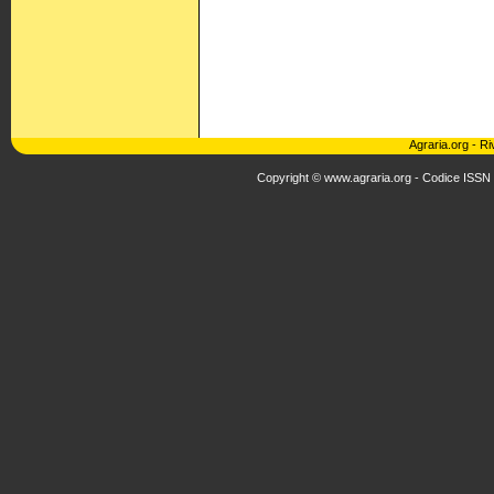
Agraria.org
-
Ri
Copyright © www.agraria.org - Codice ISSN