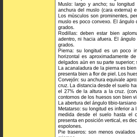
Muslo: largo y ancho; su longitud 
anchura del muslo (cara externa) e
Los mùsculos son prominentes, pero
muslo es poco convexo. El ángulo d
grados.
Rodillas: deben estar bien aplom
adentro, ni hacia afuera. El ángulo
grados.
Pierna: su longitud es un poco in
horizontal es aproximadamente de
delgados aùn en su parte superior; 
La acanaladura de la pierna es bie
presenta bien a flor de piel. Los hue
Corvejón: su anchura equivale apro
cruz. La distancia desde el suelo h
el 27% de la altura a la cruz. (cor
contornos de los huesos son bien vis
La abertura del ángulo tibio-tarsian
Metatarso: su longitud es inferior a 
medida desde el suelo hasta el 
presenta en posición vertical, es dec
espolones.
Pie traseros: son menos ovalados 