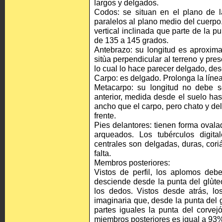
largos y delgados.
Codos: se situan en el plano de 
paralelos al plano medio del cuerpo
vertical inclinada que parte de la 
de 135 a 145 grados.
Antebrazo: su longitud es aproxima
sitùa perpendicular al terreno y pre
lo cual lo hace parecer delgado, de
Carpo: es delgado. Prolonga la línea
Metacarpo: su longitud no debe se
anterior, medida desde el suelo has
ancho que el carpo, pero chato y de
frente.
Pies delantores: tienen forma ovalad
arqueados. Los tubérculos digit
centrales son delgadas, duras, cor
falta.
Membros posteriores:
Vistos de perfil, los aplomos deb
desciende desde la punta del glùte
los dedos. Vistos desde atrás, l
imaginaria que, desde la punta del 
partes iguales la punta del corvej
miembros posteriores es igual a 93% 