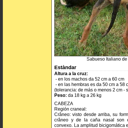
Sabueso Italiano de 
Estàndar
Altura a la cruz:
- en los machos da 52 cm a 60 cm
- en las hembras es da 50 cm a 58 
(tolerancia: de más o menos 2 cm - s
Peso:
da 18 kg a 26 kg
CABEZA
Región craneal:
Crâneo: visto desde arriba, su form
crâneo y de la caña nasal son di
convexo. La amplitud bicigomática es