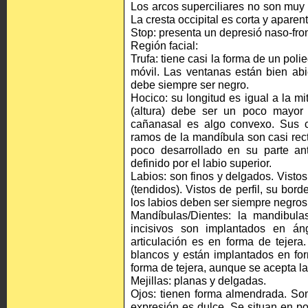
Los arcos superciliares no son muy 
La cresta occipital es corta y apare
Stop: presenta un depresió naso-fro
Región facial:
Trufa: tiene casi la forma de un pol
móvil. Las ventanas están bien abie
debe siempre ser negro.
Hocico: su longitud es igual a la m
(altura) debe ser un poco mayor 
cañanasal es algo convexo. Sus c
ramos de la mandíbula son casi rec
poco desarrollado en su parte anter
definido por el labio superior.
Labios: son finos y delgados. Vistos 
(tendidos). Vistos de perfil, su bord
los labios deben ser siempre negros
Mandíbulas/Dientes: la mandibul
incisivos son implantados en án
articulación es en forma de tejera
blancos y están implantados en form
forma de tejera, aunque se acepta la
Mejillas: planas y delgadas.
Ojos: tienen forma almendrada. Son
expresión es dulce. Se situan en po