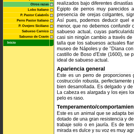
realizados bajo diferentes dinastía
Otros razas
Egipto de perros muy parecidos al
Lobo Italiano
presencia de orejas colgantes, si
P. Pastor Calabrés
Así pues, podemos deducir quel el 
Perro Pastor Italiano
menor, que no debemos confundir con 
P. Ovejero Siciliano
sabueso actual, cuyas particular
Sabueso Carnico
casi sin ningùn cambio a través de 
Sabueso de Cravin
talla que los sabuesos actuales fl
Inicio
museo de Nápoles y de "Diana con e
castillo de Boso d'Este (1600), se 
ideal de sabueso actual.
Apariencia general
Este es un perro de proporciones
costrucción robusta, perfectamente
bien desarrollada. Es delgado y de 
La cabeza es alargada y los ejes lo
pelo es raso.
Temperamento/comportamien
Este es un animal que se adapta bei
dotado de una gran resistencia y de
trabaje solo o en jauría. Es de t
mirada es dulce y su voz es muy ag