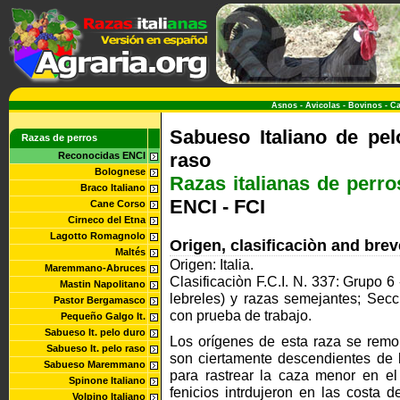
Asnos
-
Avicolas
-
Bovinos
-
Ca
Sabueso Italiano de pel
Razas de perros
raso
Reconocidas ENCI
Bolognese
Razas italianas de perro
Braco Italiano
ENCI - FCI
Cane Corso
Cirneco del Etna
Lagotto Romagnolo
Origen, clasificaciòn and bre
Maltés
Origen: Italia.
Maremmano-Abruces
Clasificaciòn F.C.I. N. 337: Grupo 6
Mastin Napolitano
lebreles) y razas semejantes; Secc
Pastor Bergamasco
con prueba de trabajo.
Pequeño Galgo It.
Sabueso It. pelo duro
Los orígenes de esta raza se remo
Sabueso It. pelo raso
son ciertamente descendientes de l
Sabueso Maremmano
para rastrear la caza menor en el
Spinone Italiano
fenicios intrdujeron en las costa 
Volpino Italiano