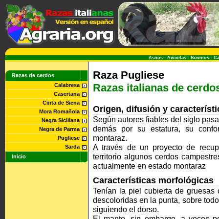
Asnos
-
Avicolas
-
Bovinos
-
Ca
Raza Pugliese
Razas de cerdos
Razas italianas de cerdo
Calabresa
Casertana
Cinta de Siena
Origen, difusión y característ
Mora Romañola
Según autores fiables del siglo pasa
Negra Siciliana
demás por su estatura, su confo
Negra de Parma
montaraz.
Pugliese
A través de un proyecto de recup
Sarda
territorio algunos cerdos campestr
Inicio
actualmente en estado montaraz
Características morfológicas
Tenían la piel cubierta de gruesas
descoloridas en la punta, sobre todo 
siguiendo el dorso.
El manto, sin embargo, a veces p