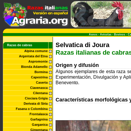
Asnos
-
Avicolas
-
Bovinos
-
Ca
Selvatica di Joura
Razas de cabras
Razas italianas de cabra
Alpina comune
Argentata del Etna
Aspromonte
Origen y difusión
Bionda Adamello
Algunos ejemplares de esta raza s
Bormina
Experimentación, Divulgación y Apli
Capestrina
Benevento.
Caserta
Ciavenasca
Cilentana
Ciociara Grigia
Características morfológicas 
Derivata di Siria
Fasana o Colombina
Frontalasca
Garfagnina
Garganica
Girgentana