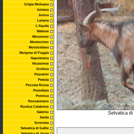
Grigia Molisana
Istriana
Jonica
Lariana
L'Aquila
Maltese
Messinese
Montecristo
Monticellana
Murgese di Foggia
Napoletana
Nicastrese
Orobica
Passeirer
Pedula
Pezzata Rossa
Pomellata
Potenza
Roccaverano
Rustica Calabrese
Salerno
Selvatica d
Sarda
Screziata
Selvatica di Galite
Selvatica di Joura