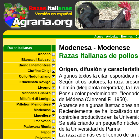
Asnos
-
Avicolas
-
Bovinos
-
Ca
Modenesa - Modenese
Razas italianas
Razas italianas de pollos
Ancona
Bianca di Saluzzo
Bionda Piemontese
Origen, difusión y caracterís
Ciuffine Ghigi
Algunos textos la citan esporádicam
Collo Nudo Italiano
Según otros autores, la raza pres
Ermellinata Rovigo
Común (Megiarola mejorada), la Liv
Livorno
Por su color predominante, "leona
Mericanel Brianza
de Módena (Clementi F., 1950).
Millefiori di Lonigo
Millefiori Piemontese
Aparece en algunas ilustraciones ant
Modenese
Recientemente se ha localizado un
Mugellese
controles productivos en la Univers
Padovana
Se está criando un pequeño núcleo 
Padovana Riccia
de la Universidad de Parma.
Pepoi
La raza además es el centro de un 
Polverara