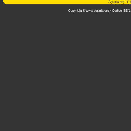
Agraria.org
-
Ri
Copyright © www.agraria.org - Codice ISSN