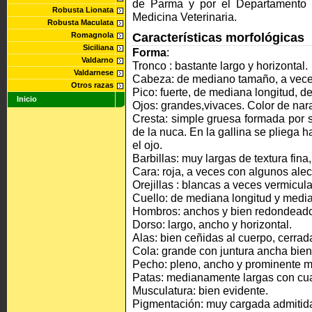
de Parma y por el Departamento 
Robusta Lionata
Medicina Veterinaria.
Robusta Maculata
Romagnola
Características morfológicas
Siciliana
Forma
:
Valdarno
Tronco : bastante largo y horizontal.
Valdarnese
Cabeza: de mediano tamaño, a vece
Otros razas
Pico: fuerte, de mediana longitud, de
Inicio
Ojos: grandes,vivaces. Color de nara
Cresta: simple gruesa formada por s
de la nuca. En la gallina se pliega 
el ojo.
Barbillas: muy largas de textura fina,
Cara: roja, a veces con algunos ale
Orejillas : blancas a veces vermicul
Cuello: de mediana longitud y medi
Hombros: anchos y bien redondead
Dorso: largo, ancho y horizontal.
Alas: bien ceñidas al cuerpo, cerrad
Cola: grande con juntura ancha bien 
Pecho: pleno, ancho y prominente 
Patas: medianamente largas con cuat
Musculatura: bien evidente.
Pigmentación: muy cargada admitida