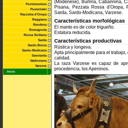
(Modenese), Burlina, Cabannina, C
Pontremolese
Pisana, Pezzata Rossa d'Oropa, P
Pustertaler
Sarda, Sardo-Modicana, Varzese.
Razzetta d'Oropa
Reggiana
Características morfológicas
Rendena
El manto es de color trigueño.
Romagnola
Estatura reducida.
Rossa Siciliana
Características productivas
Sarda
Sardo Bruna
Rústica y longeva.
Sardo-Modicana
Apta principalmente para el trabajo
Savoiarda
calidad.
Valdostana
La raza Varzese es capaz de apr
Varzese
procedencia, los Apeninos.
Inicio