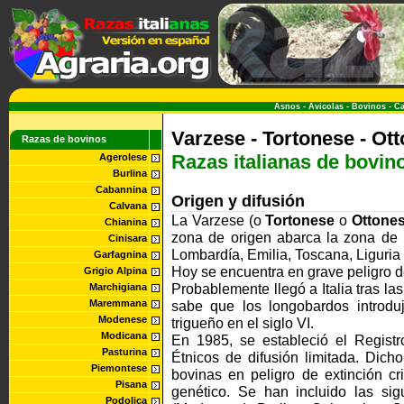
Asnos
-
Avicolas
-
Bovinos
-
Ca
Varzese - Tortonese - Ot
Razas de bovinos
Razas italianas de bovin
Agerolese
Burlina
Cabannina
Origen y difusión
Calvana
La Varzese (o
Tortonese
o
Ottone
Chianina
zona de origen abarca la zona de 
Cinisara
Lombardía, Emilia, Toscana, Liguria
Garfagnina
Hoy se encuentra en grave peligro d
Grigio Alpina
Probablemente llegó a Italia tras las
Marchigiana
Maremmana
sabe que los longobardos introd
Modenese
trigueño en el siglo VI.
Modicana
En 1985, se estableció el Regis
Pasturina
Étnicos de difusión limitada.
Dicho 
Piemontese
bovinas en peligro de extinción cr
Pisana
genético. Se han incluido las si
Podolica